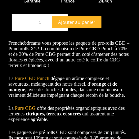
Garantie
France
24/48h
Ajouter au panier
Frenchcbdreams vous propose les paquets de pré-rolls CBD –
Punchrolls X5 ! La combinaison de Pure CBD Punch à 70%
et de 30% de Pure CBG permet d’un coté d’amener des notes
florales et épicées, avec d’un autre coté le coffre du CBG
terreux et limoneux !
La
Pure CBD Punch
dégage un arôme complexe et
savoureux, mélangeant des notes diesel, d’
orange et de
mangue
, avec des touches florales, dans une combinaison
vraiment délicieuse imprégnant chaque recoin de la bouche.
La
Pure CBG
offre des propriétés organoleptiques avec des
terpènes
citriques, terreux et sucrés
qui assurent une
expérience agréable.
Les paquets de pré-rolls CBD sont composés de cinq unités.
Ils mesurent 109mm et sont composés de 0,85 gramme de