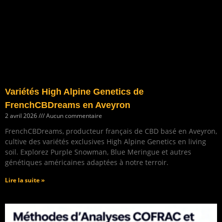
Variétés High Alpine Genetics de
FrenchCBDreams en Aveyron
2 avril 2026
Aucun commentaire
FrenchCBDreams, producteur français de CBD basé en Aveyron,
cultive des variétés exclusives High Alpine Genetics en living
soil. Explorez Purple Snowman, Blue Meringue et autres
génétiques américaines adaptées à notre terroir.
Lire la suite »