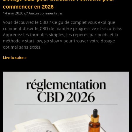
commencer en 2026
14 mai 2026
Aucun commentaire
Vous découvrez le CBD ? Ce guide complet vous explique
comment doser le CBD de manière progressive et sécurisée.
Apprenez les formules simples, les repères par poids et la
méthode « start low, go slow » pour trouver votre dosage
optimal sans excès.
Lire la suite »