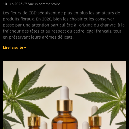
10 juin 2026
Aucun commentaire
Les fleurs de CBD séduisent de plus en plus les amateurs de
produits floraux. En 2026, bien les choisir et les conserver
passe par une attention particulière à l’origine du chanvre, à la
fraîcheur des têtes et au respect du cadre légal français, tout
en préservant leurs arômes délicats.
Lire la suite »