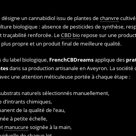
e
désigne un cannabidiol issu de plantes de
chanvre
cultivé
culture biologique : absence de pesticides de synthèse, resp
t traçabilité renforcée. Le
CBD bio
repose sur une producti
 plus propre et un produit final de meilleure qualité.
s du label biologique,
FrenchCBDreams
applique des
pra
ntes
dans sa production artisanale en Aveyron. La société 
avec une attention méticuleuse portée à chaque étape :
e substrats naturels sélectionnés manuellement,
 d’intrants chimiques,
nent de la qualité de l’eau,
née à petite échelle,
et
manucure
soignée à la main,
dividuelle de chaque lot.