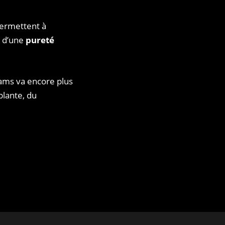
permettent à
 d’une
pureté
ams va encore plus
plante, du