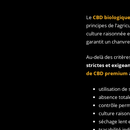
Le
CBD biologiqu
principes de l’agri
culture raisonnée e
garantit un chanvre
Au-delà des critère
strictes et exigea
de CBD premium
utilisation d
absence totale
contrôle perma
culture raison
séchage lent 
traçabilité in