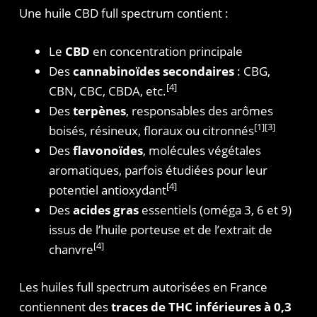
Une huile CBD full spectrum contient :
Le
CBD
en concentration principale
Des
cannabinoïdes secondaires
: CBG,
[4]
CBN, CBC, CBDA, etc.
Des
terpènes
, responsables des arômes
[1][3]
boisés, résineux, floraux ou citronnés
Des
flavonoïdes
, molécules végétales
aromatiques, parfois étudiées pour leur
[4]
potentiel antioxydant
Des
acides gras
essentiels (oméga 3, 6 et 9)
issus de l’huile porteuse et de l’extrait de
[4]
chanvre
Les huiles full spectrum autorisées en France
contiennent des
traces de THC inférieures à 0,3