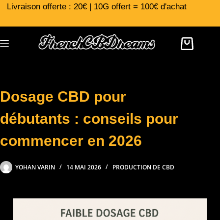
Livraison offerte : 20€ | 10G offert = 100€ d'achat
Dosage CBD pour
débutants : conseils pour
commencer en 2026
YOHAN VARIN
14 MAI 2026
PRODUCTION DE CBD