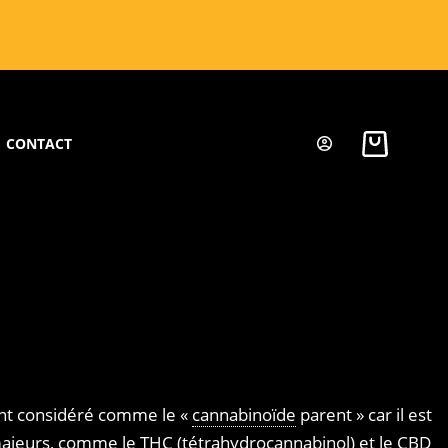
CONTACT
vent considéré comme le «
cannabinoïde
parent » car il est
 majeurs, comme le
THC (tétrahydrocannabinol)
et le
CBD