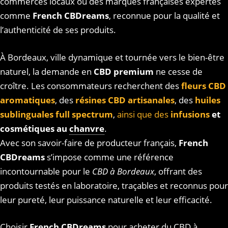
commerces locaux ou des marques françaises expertes
comme
French CBDreams
, reconnue pour la qualité et
l’authenticité de ses produits.
À Bordeaux, ville dynamique et tournée vers le bien-être
naturel, la demande en
CBD premium
ne cesse de
croître. Les consommateurs recherchent des
fleurs CBD
aromatiques
, des
résines CBD artisanales
, des
huiles
sublinguales full spectrum
,
ainsi que des
infusions
et
cosmétiques au
chanvre
.
Avec son savoir-faire de producteur français,
French
CBDreams
s’impose comme une référence
incontournable pour le
CBD à Bordeaux
, offrant des
produits testés en laboratoire, traçables et reconnus pour
leur pureté, leur puissance naturelle et leur efficacité.
Choisir
French CBDreams
pour acheter du CBD à