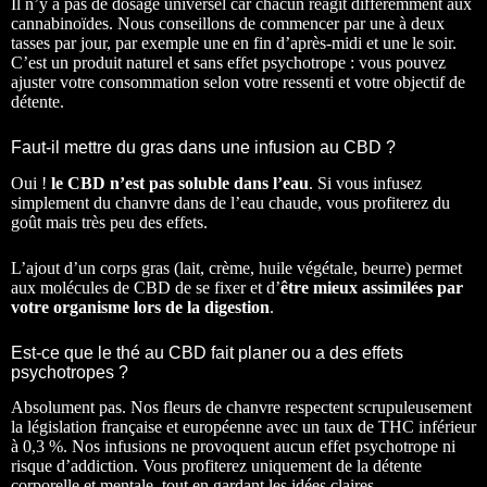
Il n’y a pas de dosage universel car chacun réagit différemment aux
cannabinoïdes. Nous conseillons de commencer par une à deux
tasses par jour, par exemple une en fin d’après-midi et une le soir.
C’est un produit naturel et sans effet psychotrope : vous pouvez
ajuster votre consommation selon votre ressenti et votre objectif de
détente.
Faut-il mettre du gras dans une infusion au CBD ?
Oui !
le CBD n’est pas soluble dans l’eau
. Si vous infusez
simplement du chanvre dans de l’eau chaude, vous profiterez du
goût mais très peu des effets.
L’ajout d’un corps gras (lait, crème, huile végétale, beurre) permet
aux molécules de CBD de se fixer et d’
être mieux assimilées par
votre organisme lors de la digestion
.
Est-ce que le thé au CBD fait planer ou a des effets
psychotropes ?
Absolument pas. Nos fleurs de chanvre respectent scrupuleusement
la législation française et européenne avec un taux de THC inférieur
à 0,3 %. Nos infusions ne provoquent aucun effet psychotrope ni
risque d’addiction. Vous profiterez uniquement de la détente
corporelle et mentale, tout en gardant les idées claires.