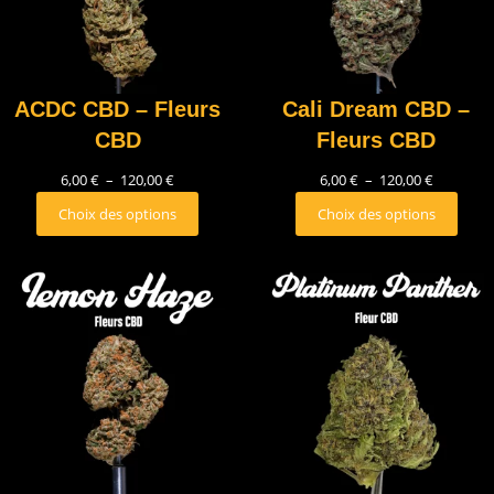
ACDC CBD – Fleurs
Cali Dream CBD –
CBD
Fleurs CBD
6,00
€
–
120,00
€
6,00
€
–
120,00
€
Choix des options
Choix des options