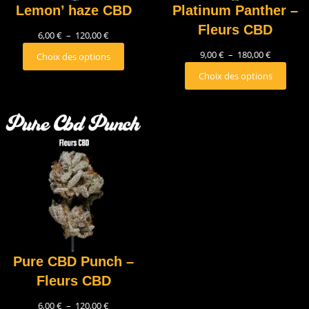
Lemon’ haze CBD
Platinum Panther –
Fleurs CBD
6,00
€
–
120,00
€
9,00
€
–
180,00
€
Choix des options
Choix des options
Pure CBD Punch –
Fleurs CBD
6,00
€
–
120,00
€