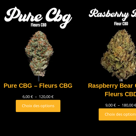
Pure CBG – Fleurs CBG
Raspberry Bear 
Fleurs CB
6,00
€
–
120,00
€
9,00
€
–
180,00
Choix des options
Choix des option