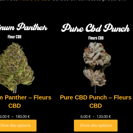
m Panther – Fleurs
Pure CBD Punch – Fleurs
CBD
CBD
9,00
€
–
180,00
€
6,00
€
–
120,00
€
Choix des options
Choix des options