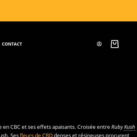
CONTACT
 en CBC et ses effets apaisants. Croisée entre
Ruby
Kush
kush. Ses
fleurs de CBD
denses et résineuses procurent