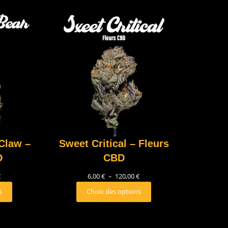
Claw –
Sweet Critical – Fleurs
D
CBD
€
6,00
€
–
120,00
€
s
Choix des options