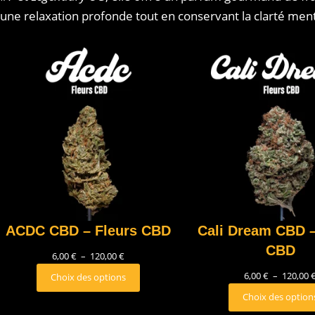
une relaxation profonde tout en conservant la clarté men
ACDC CBD – Fleurs CBD
Cali Dream CBD –
CBD
6,00
€
–
120,00
€
6,00
€
–
120,00
Choix des options
Choix des option