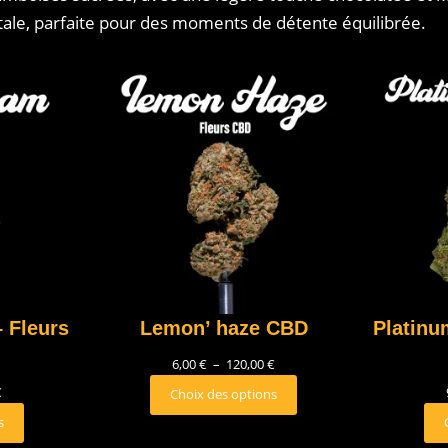
tale, parfaite pour des moments de détente équilibrée.
 Fleurs
Lemon’ haze CBD
Platinu
6,00
€
–
120,00
€
€
Choix des options
s