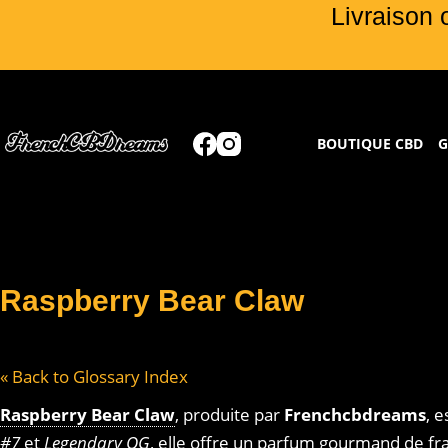
Livraison 
BOUTIQUE CBD
G
Raspberry Bear Claw
« Back to Glossary Index
Raspberry Bear Claw
, produite par
Frenchcbdreams
, 
#7
et
Legendary OG
, elle offre un parfum gourmand de fr