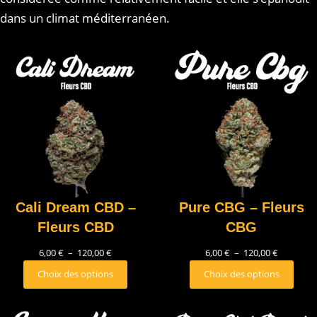
dans un climat méditerranéen.
Cali Dream CBD –
Pure CBG – Fleurs
Fleurs CBD
CBG
6,00
€
–
120,00
€
6,00
€
–
120,00
€
Choix des options
Choix des options