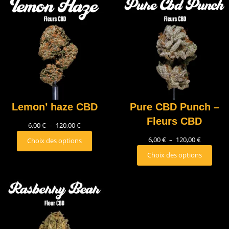
Lemon’ haze CBD
Pure CBD Punch –
Fleurs CBD
6,00
€
–
120,00
€
6,00
€
–
120,00
€
Choix des options
Choix des options